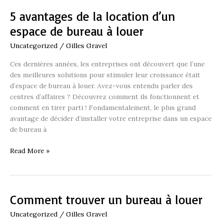
5 avantages de la location d’un
5
avantages
espace de bureau à louer
de
Uncategorized
/
Gilles Gravel
la
location
Ces dernières années, les entreprises ont découvert que l’une
d’un
des meilleures solutions pour stimuler leur croissance était
espace
d’espace de bureau à louer. Avez-vous entendu parler des
de
centres d’affaires ? Découvrez comment ils fonctionnent et
bureau
comment en tirer parti ! Fondamentalement, le plus grand
à
avantage de décider d’installer votre entreprise dans un espace
louer
de bureau à
Read More »
Comment trouver un bureau à louer
Comment
trouver
Uncategorized
/
Gilles Gravel
un