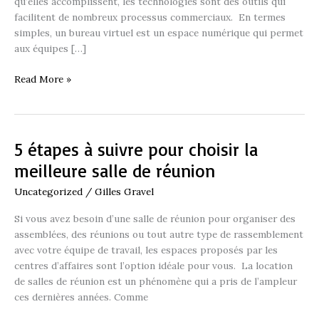
qu’elles accomplissent, les technologies sont des outils qui
facilitent de nombreux processus commerciaux. En termes
simples, un bureau virtuel est un espace numérique qui permet
aux équipes […]
Read More »
5 étapes à suivre pour choisir la
5
étapes
meilleure salle de réunion
à
Uncategorized
/
Gilles Gravel
suivre
pour
Si vous avez besoin d’une salle de réunion pour organiser des
choisir
assemblées, des réunions ou tout autre type de rassemblement
la
avec votre équipe de travail, les espaces proposés par les
meilleure
centres d’affaires sont l’option idéale pour vous. La location
salle
de salles de réunion est un phénomène qui a pris de l’ampleur
de
ces dernières années. Comme
réunion