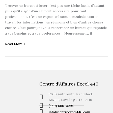
bureau
Trouver un bureau à louer n’est pas une tâche facile, d’autant
à
plus qu’il s’agit d’un élément nécessaire pour tout
louer
professionnel. C’est un espace où sont centralisés tout le
travail, les informations, les réunions et bien d’autres choses
encore. C’est pourquoi vous recherchez un bureau qui réponde
à vos besoins et à vos préférences. Heureusement, il
Read More »
Centre d'Affaires Excel 440
3200 Autoroute Jean-Noël-
Lavoie, Laval, QC H7T 2H6
(450) 686-0295
info@centreexcel440.com